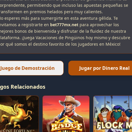
orprendente, permitiendo que incluso las apuestas pequeñas se
ransformen en premios helados pero muy calientes.
o esperes más para sumergirte en esta aventura gélida. Te
nvitamos a registrarte en
bet777mx.net
para aprovechar los
ejores bonos de bienvenida y disfrutar de la fluidez de nuestra
lataforma. ¡Juega Vacaciones de Pingüinos hoy mismo y descubre
or qué somos el destino favorito de los jugadores en México!
Juego de Demostración
Jugar por Dinero Real
gos Relacionados