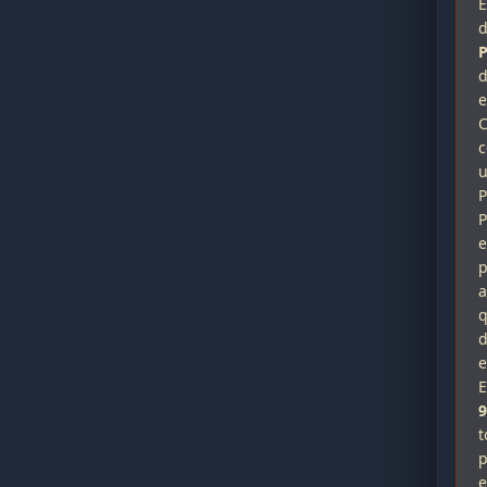
E
d
P
d
e
C
c
u
P
P
e
p
a
q
d
e
E
t
p
e