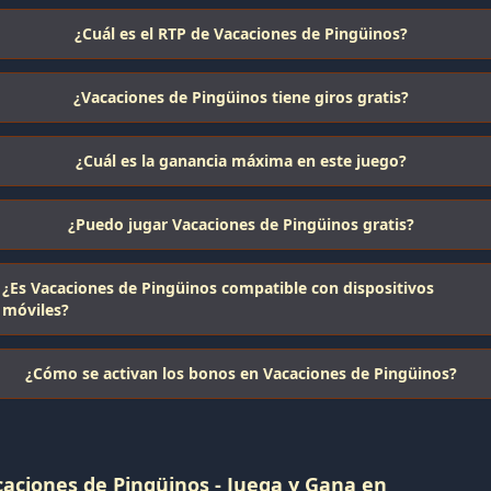
¿Cuál es el RTP de Vacaciones de Pingüinos?
¿Vacaciones de Pingüinos tiene giros gratis?
¿Cuál es la ganancia máxima en este juego?
¿Puedo jugar Vacaciones de Pingüinos gratis?
¿Es Vacaciones de Pingüinos compatible con dispositivos
móviles?
¿Cómo se activan los bonos en Vacaciones de Pingüinos?
aciones de Pingüinos - Juega y Gana en