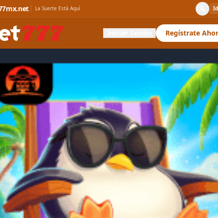
77mx.net
La Suerte Está Aquí
I
Iniciar Sesión
Regístrate Aho