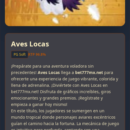
▶
Aves Locas
PG Soft
RTP 96.8%
¡Prepárate para una aventura voladora sin
precedentes!
Aves Locas
llega a
bet777mx.net
para
ofrecerte una experiencia de juego vibrante, colorida y
llena de adrenalina. ¡Diviértete con Aves Locas en
bet777mx.net! Disfruta de gráficos increíbles, giros
emocionantes y grandes premios. ¡Regístrate y
empieza a ganar hoy mismo!
En este título, los jugadores se sumergen en un
mundo tropical donde personajes aviares excéntricos
guían el camino hacia la fortuna. La mecánica de juego
es intuitiva pero profunda, contando con una