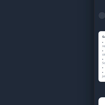
4
G
re
sí
Sc
ju