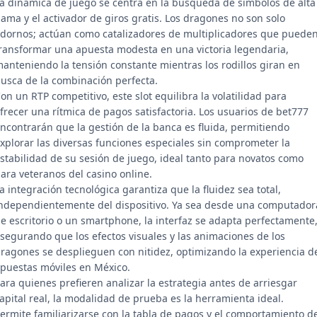
a dinámica de juego se centra en la búsqueda de símbolos de alta
ama y el activador de giros gratis. Los dragones no son solo
dornos; actúan como catalizadores de multiplicadores que puede
ransformar una apuesta modesta en una victoria legendaria,
anteniendo la tensión constante mientras los rodillos giran en
usca de la combinación perfecta.
on un RTP competitivo, este slot equilibra la volatilidad para
frecer una rítmica de pagos satisfactoria. Los usuarios de bet777
ncontrarán que la gestión de la banca es fluida, permitiendo
xplorar las diversas funciones especiales sin comprometer la
stabilidad de su sesión de juego, ideal tanto para novatos como
ara veteranos del casino online.
a integración tecnológica garantiza que la fluidez sea total,
ndependientemente del dispositivo. Ya sea desde una computador
e escritorio o un smartphone, la interfaz se adapta perfectamente
segurando que los efectos visuales y las animaciones de los
ragones se desplieguen con nitidez, optimizando la experiencia d
puestas móviles en México.
ara quienes prefieren analizar la estrategia antes de arriesgar
apital real, la modalidad de prueba es la herramienta ideal.
ermite familiarizarse con la tabla de pagos y el comportamiento d