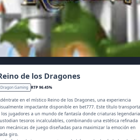
▶
Reino de los Dragones
Dragon Gaming
RTP 96.45%
déntrate en el místico Reino de los Dragones, una experiencia
isualmente impactante disponible en bet777. Este título transport
 los jugadores a un mundo de fantasía donde criaturas legendaria
ustodian tesoros incalculables, combinando una estética refinada
on mecánicas de juego diseñadas para maximizar la emoción en
ada giro.