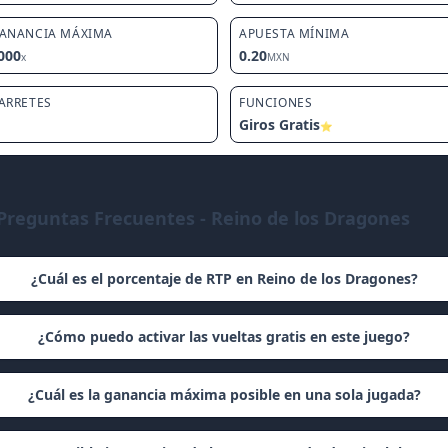
ANANCIA MÁXIMA
APUESTA MÍNIMA
000
0.20
x
MXN
ARRETES
FUNCIONES
Giros Gratis
⭐
Preguntas Frecuentes - Reino de los Dragones
¿Cuál es el porcentaje de RTP en Reino de los Dragones?
¿Cómo puedo activar las vueltas gratis en este juego?
¿Cuál es la ganancia máxima posible en una sola jugada?