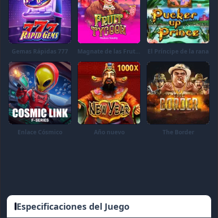
Gemas Rápidas 777
Magnate de las Frutas
El Príncipe de la rana
Enlace Cósmico
Año nuevo
The Border
Especificaciones del Juego