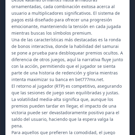
ornamentadas, cada combinación exitosa acerca al
usuario a multiplicadores significativos. El sistema de
pagos está diseñado para ofrecer una progresión
emocionante, manteniendo la tensión en cada jugada
mientras buscas los símbolos premium.
Una de las características más destacadas es la ronda
de bonos interactiva, donde la habilidad del samurai
se pone a prueba para desbloquear premios ocultos. A
diferencia de otros juegos, aquí la narrativa fluye junto
con la acción, permitiendo que el jugador se sienta
parte de una historia de redención y gloria mientras
intenta maximizar su banca en bet777mx.net.
El retorno al jugador (RTP) es competitivo, asegurando
que las sesiones de juego sean equilibradas y justas.
La volatilidad media-alta significa que, aunque los
premios pueden tardar en llegar, el impacto de una
victoria puede ser devastadoramente positivo para el
saldo del usuario, haciendo que la espera valga la
pena.
Para aquellos que prefieren la comodidad, el juego