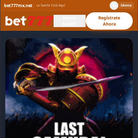
bet777mx.net
La Suerte Está Aquí
Idioma
Iniciar
Regístrate
Sesión
Ahora