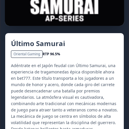
▶
Último Samurai
Oriental Gaming
RTP 96.5%
Adéntrate en el Japón feudal con Último Samurai, una
experiencia de tragamonedas épica disponible ahora
en bet777. Este título transporta a los jugadores a un
mundo de honor y acero, donde cada giro del carrete
puede desencadenar una batalla por premios
legendarios. La atmósfera visual es cautivadora,
combinando arte tradicional con mecánicas modernas
de juego para atraer tanto a veteranos como a novatos.
La mecánica de juego se centra en símbolos de alta
volatilidad que representan la disciplina del guerrero.
Desde katanas brillantes hasta armaduras