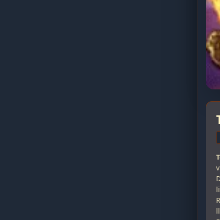
T
v
D
l
R
l