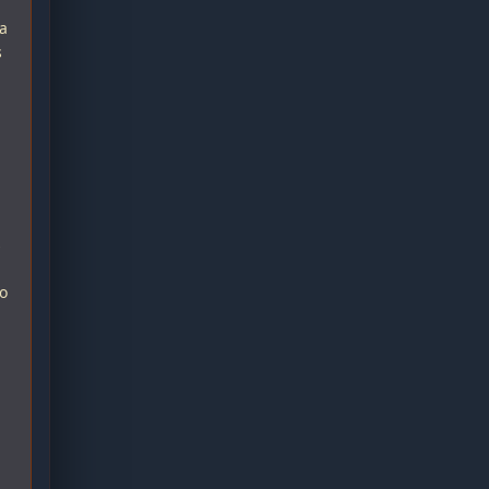
a
s
s
o