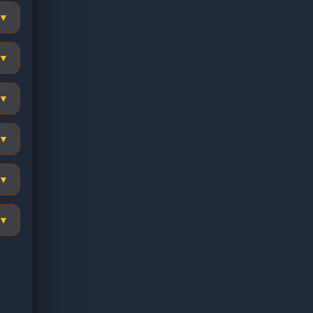
▼
▼
▼
▼
▼
▼