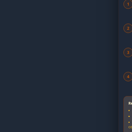
1
2
3
4
R
c