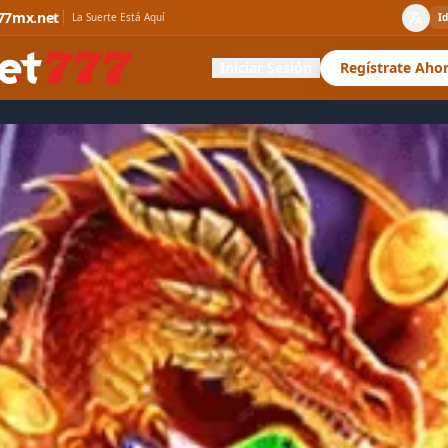
77mx.net
La Suerte Está Aquí
I
Iniciar Sesión
Regístrate Aho