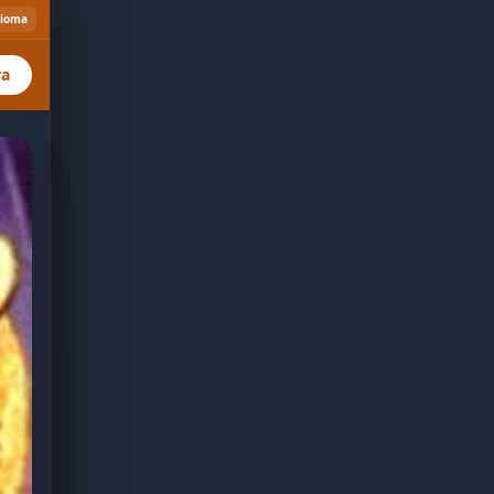
dioma
ra