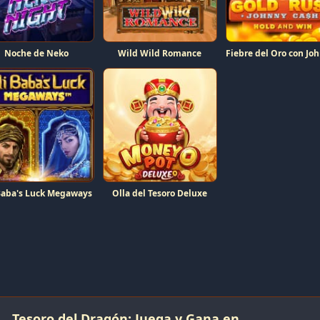
Noche de Neko
Wild Wild Romance
Baba's Luck Megaways
Olla del Tesoro Deluxe
Tesoro del Dragón: Juega y Gana en